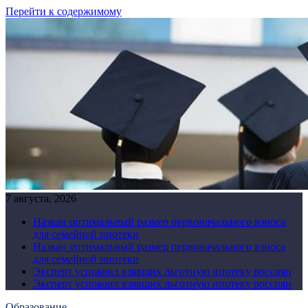
Перейти к содержимому
7 августа, 2026
Назван оптимальный размер первоначального взноса
для семейной ипотеки
Назван оптимальный размер первоначального взноса
для семейной ипотеки
Эксперт успокоил взявших льготную ипотеку россиян
Эксперт успокоил взявших льготную ипотеку россиян
Образование