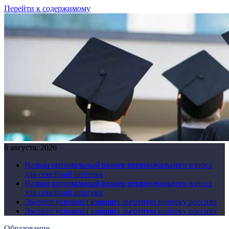
Перейти к содержимому
6 августа, 2026
Назван оптимальный размер первоначального взноса
для семейной ипотеки
Назван оптимальный размер первоначального взноса
для семейной ипотеки
Эксперт успокоил взявших льготную ипотеку россиян
Эксперт успокоил взявших льготную ипотеку россиян
Образование