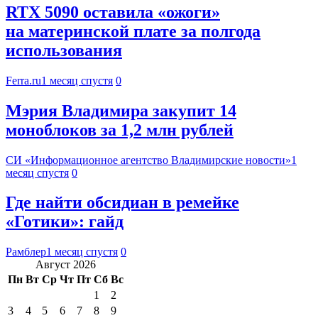
RTX 5090 оставила «ожоги»
на материнской плате за полгода
использования
Ferra.ru
1 месяц спустя
0
Мэрия Владимира закупит 14
моноблоков за 1,2 млн рублей
СИ «Информационное агентство Владимирские новости»
1
месяц спустя
0
Где найти обсидиан в ремейке
«Готики»: гайд
Рамблер
1 месяц спустя
0
Август 2026
Пн
Вт
Ср
Чт
Пт
Сб
Вс
1
2
3
4
5
6
7
8
9