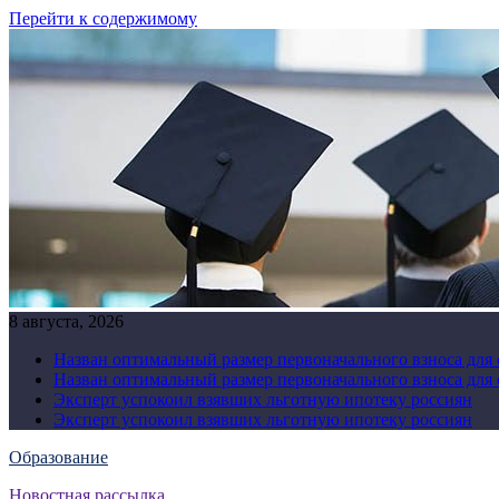
Перейти к содержимому
8 августа, 2026
Назван оптимальный размер первоначального взноса для
Назван оптимальный размер первоначального взноса для
Эксперт успокоил взявших льготную ипотеку россиян
Эксперт успокоил взявших льготную ипотеку россиян
Образование
Новостная рассылка