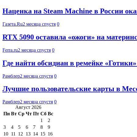
Наценка на Steam Machine в России ок
Газета.Ru
2 месяца спустя
0
RTX 5090 оставила «ожоги» на материнс
Ferra.ru
2 месяца спустя
0
Где найти обсидиан в ремейке «Готики»
Рамблер
2 месяца спустя
0
Лучшие пользовательские карты в Mec
Рамблер
2 месяца спустя
0
Август 2026
Пн
Вт
Ср
Чт
Пт
Сб
Вс
1
2
3
4
5
6
7
8
9
10
11
12
13
14
15
16