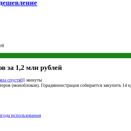
удешевление
ей
 за 1,2 млн рублей
яца спустя
0
1 минуты
ров (моноблоков). Горадминистрация собирается закупить 14 ед
лгода использования