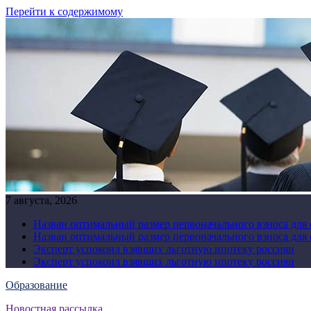
Перейти к содержимому
7 августа, 2026
Назван оптимальный размер первоначального взноса для
Назван оптимальный размер первоначального взноса для
Эксперт успокоил взявших льготную ипотеку россиян
Эксперт успокоил взявших льготную ипотеку россиян
Образование
Новостная рассылка