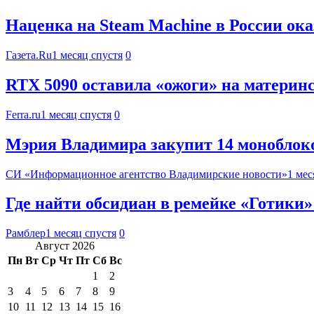
Наценка на Steam Machine в России ок
Газета.Ru
1 месяц спустя
0
RTX 5090 оставила «ожоги» на материнс
Ferra.ru
1 месяц спустя
0
Мэрия Владимира закупит 14 моноблоков
СИ «Информационное агентство Владимирские новости»
1 мес
Где найти обсидиан в ремейке «Готики»
Рамблер
1 месяц спустя
0
Август 2026
Пн
Вт
Ср
Чт
Пт
Сб
Вс
1
2
3
4
5
6
7
8
9
10
11
12
13
14
15
16