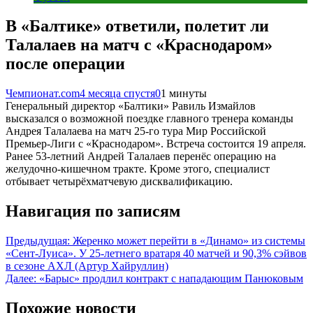
В «Балтике» ответили, полетит ли
Талалаев на матч с «Краснодаром»
после операции
Чемпионат.com
4 месяца спустя
0
1 минуты
Генеральный директор «Балтики» Равиль Измайлов
высказался о возможной поездке главного тренера команды
Андрея Талалаева на матч 25-го тура Мир Российской
Премьер-Лиги с «Краснодаром». Встреча состоится 19 апреля.
Ранее 53-летний Андрей Талалаев перенёс операцию на
желудочно-кишечном тракте. Кроме этого, специалист
отбывает четырёхматчевую дисквалификацию.
Навигация по записям
Предыдущая:
Жеренко может перейти в «Динамо» из системы
«Сент-Луиса». У 25-летнего вратаря 40 матчей и 90,3% сэйвов
в сезоне АХЛ (Артур Хайруллин)
Далее:
«Барыс» продлил контракт с нападающим Панюковым
Похожие новости