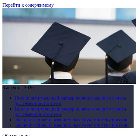
Перейти к содержимому
6 августа, 2026
Назван оптимальный размер первоначального взноса
для семейной ипотеки
Назван оптимальный размер первоначального взноса
для семейной ипотеки
Эксперт успокоил взявших льготную ипотеку россиян
Эксперт успокоил взявших льготную ипотеку россиян
Образование