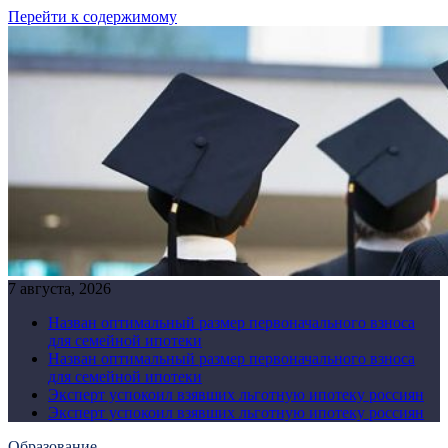
Перейти к содержимому
7 августа, 2026
Назван оптимальный размер первоначального взноса
для семейной ипотеки
Назван оптимальный размер первоначального взноса
для семейной ипотеки
Эксперт успокоил взявших льготную ипотеку россиян
Эксперт успокоил взявших льготную ипотеку россиян
Образование