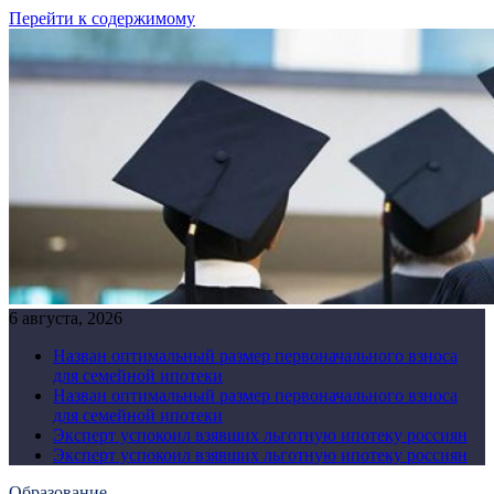
Перейти к содержимому
6 августа, 2026
Назван оптимальный размер первоначального взноса
для семейной ипотеки
Назван оптимальный размер первоначального взноса
для семейной ипотеки
Эксперт успокоил взявших льготную ипотеку россиян
Эксперт успокоил взявших льготную ипотеку россиян
Образование