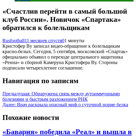
«Счастлив перейти в самый большой
клуб России». Новичок «Спартака»
обратился к болельщикам
Rusfootball
11 месяцев спустя
0
1 минуты
Кристофер Ву записал видео-обращение к болельщикам
красно-белых. Сегодня, 5 сентября, москсовский «Спартак»
официально объявил о переходе центрального защитника
«Ренна» и сборной Камеруна Кристофера Ву. Стороны
подписали четырехлетнее соглашение.
Навигация по записям
Предыдущая:
Обнаружена связь между аутоиммунными
болезнями и быстрым разложением РНК
Далее:
Врач раскрыла опасный миф о суточной норме белка
Похожие новости
«Бавария» победила «Реал» и вышла в