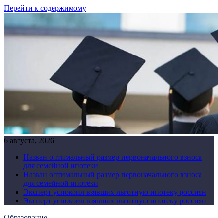
Перейти к содержимому
6 августа, 2026
Назван оптимальный размер первоначального взноса
для семейной ипотеки
Назван оптимальный размер первоначального взноса
для семейной ипотеки
Эксперт успокоил взявших льготную ипотеку россиян
Эксперт успокоил взявших льготную ипотеку россиян
Образование