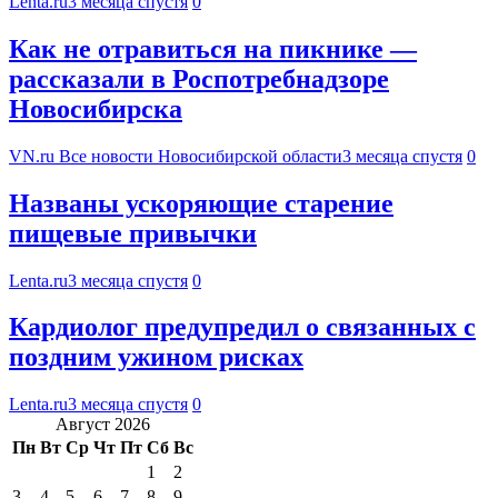
Lenta.ru
3 месяца спустя
0
Как не отравиться на пикнике —
рассказали в Роспотребнадзоре
Новосибирска
VN.ru Все новости Новосибирской области
3 месяца спустя
0
Названы ускоряющие старение
пищевые привычки
Lenta.ru
3 месяца спустя
0
Кардиолог предупредил о связанных с
поздним ужином рисках
Lenta.ru
3 месяца спустя
0
Август 2026
Пн
Вт
Ср
Чт
Пт
Сб
Вс
1
2
3
4
5
6
7
8
9