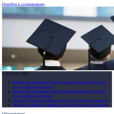
Перейти к содержимому
8 августа, 2026
Назван оптимальный размер первоначального взноса
для семейной ипотеки
Назван оптимальный размер первоначального взноса
для семейной ипотеки
Эксперт успокоил взявших льготную ипотеку россиян
Эксперт успокоил взявших льготную ипотеку россиян
Образование