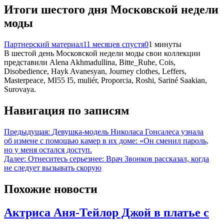
Итоги шестого дня Московской недели
моды
Партнерский материал
11 месяцев спустя
0
1 минуты
В шестой день Московской недели моды свои коллекции
представили Alena Akhmadullina, Bitte_Ruhe, Cois,
Disobedience, Hayk Avanesyan, Journey clothes, Leffers,
Masterpeace, MI55 I5, muliér, Proporcia, Roshi, Sariné Saakian,
Surovaya.
Навигация по записям
Предыдущая:
Девушка-модель Николаса Гонсалеса узнала
об измене с помощью камер в их доме: «Он сменил пароль,
но у меня остался доступ.
Далее:
Отнеситесь серьезнее: Врач Звонков рассказал, когда
не следует вызывать скорую
Похожие новости
Актриса Аня-Тейлор Джой в платье с