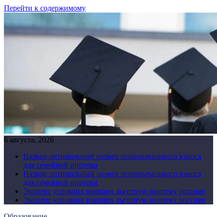
Перейти к содержимому
6 августа, 2026
Назван оптимальный размер первоначального взноса
для семейной ипотеки
Назван оптимальный размер первоначального взноса
для семейной ипотеки
Эксперт успокоил взявших льготную ипотеку россиян
Эксперт успокоил взявших льготную ипотеку россиян
Образование