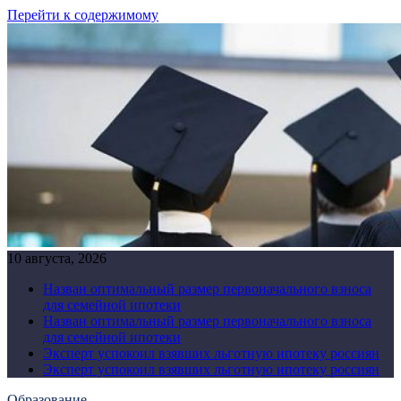
Перейти к содержимому
10 августа, 2026
Назван оптимальный размер первоначального взноса
для семейной ипотеки
Назван оптимальный размер первоначального взноса
для семейной ипотеки
Эксперт успокоил взявших льготную ипотеку россиян
Эксперт успокоил взявших льготную ипотеку россиян
Образование