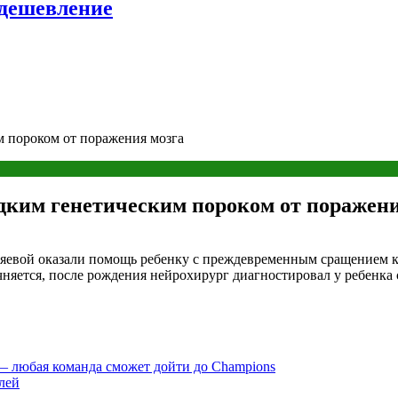
удешевление
м пороком от поражения мозга
дким генетическим пороком от поражени
евой оказали помощь ребенку с преждевременным сращением кос
чняется, после рождения нейрохирург диагностировал у ребенк
— любая команда сможет дойти до Champions
лей