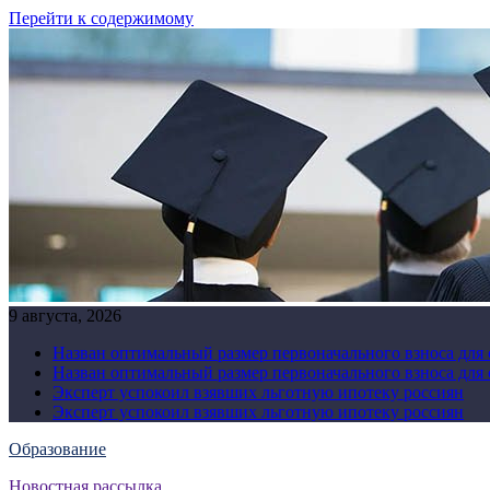
Перейти к содержимому
9 августа, 2026
Назван оптимальный размер первоначального взноса для
Назван оптимальный размер первоначального взноса для
Эксперт успокоил взявших льготную ипотеку россиян
Эксперт успокоил взявших льготную ипотеку россиян
Образование
Новостная рассылка