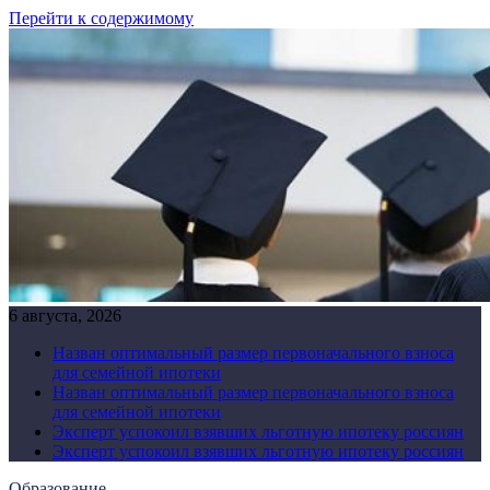
Перейти к содержимому
6 августа, 2026
Назван оптимальный размер первоначального взноса
для семейной ипотеки
Назван оптимальный размер первоначального взноса
для семейной ипотеки
Эксперт успокоил взявших льготную ипотеку россиян
Эксперт успокоил взявших льготную ипотеку россиян
Образование