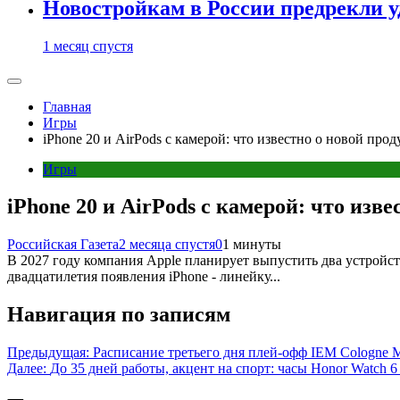
Новостройкам в России предрекли 
1 месяц спустя
Главная
Игры
iPhone 20 и AirPods с камерой: что известно о новой про
Игры
iPhone 20 и AirPods с камерой: что изв
Российская Газета
2 месяца спустя
0
1 минуты
В 2027 году компания Apple планирует выпустить два устройс
двадцатилетия появления iPhone - линейку...
Навигация по записям
Предыдущая:
Расписание третьего дня плей-офф IEM Cologne M
Далее:
До 35 дней работы, акцент на спорт: часы Honor Watch 