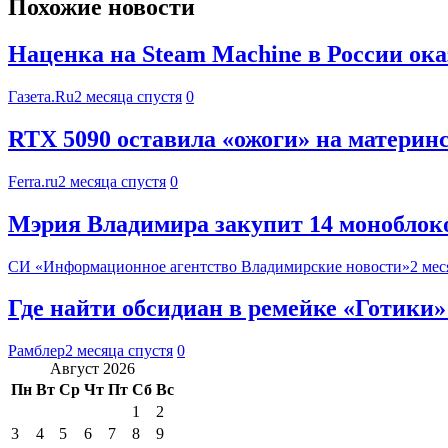
Похожие новости
Наценка на Steam Machine в России ок
Газета.Ru
2 месяца спустя
0
RTX 5090 оставила «ожоги» на материнс
Ferra.ru
2 месяца спустя
0
Мэрия Владимира закупит 14 моноблоков
СИ «Информационное агентство Владимирские новости»
2 мес
Где найти обсидиан в ремейке «Готики»
Рамблер
2 месяца спустя
0
Август 2026
Пн
Вт
Ср
Чт
Пт
Сб
Вс
1
2
3
4
5
6
7
8
9