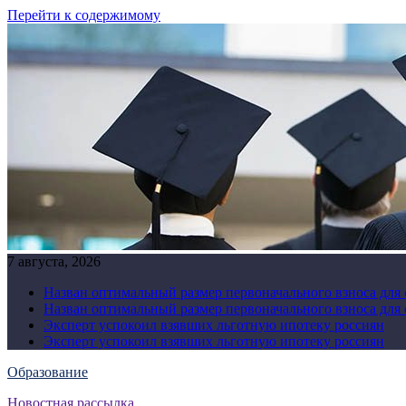
Перейти к содержимому
7 августа, 2026
Назван оптимальный размер первоначального взноса для
Назван оптимальный размер первоначального взноса для
Эксперт успокоил взявших льготную ипотеку россиян
Эксперт успокоил взявших льготную ипотеку россиян
Образование
Новостная рассылка