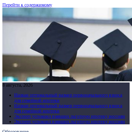
Перейти к содержимому
8 августа, 2026
Назван оптимальный размер первоначального взноса
для семейной ипотеки
Назван оптимальный размер первоначального взноса
для семейной ипотеки
Эксперт успокоил взявших льготную ипотеку россиян
Эксперт успокоил взявших льготную ипотеку россиян
Образование