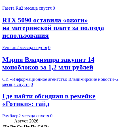
Газета.Ru
2 месяца спустя
0
RTX 5090 оставила «ожоги»
на материнской плате за полгода
использования
Ferra.ru
2 месяца спустя
0
Мэрия Владимира закупит 14
моноблоков за 1,2 млн рублей
СИ «Информационное агентство Владимирские новости»
2
месяца спустя
0
Где найти обсидиан в ремейке
«Готики»: гайд
Рамблер
2 месяца спустя
0
Август 2026
Пн
Вт
Ср
Чт
Пт
Сб
Вс