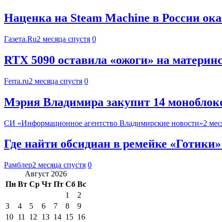
Наценка на Steam Machine в России ок
Газета.Ru
2 месяца спустя
0
RTX 5090 оставила «ожоги» на материнс
Ferra.ru
2 месяца спустя
0
Мэрия Владимира закупит 14 моноблоков
СИ «Информационное агентство Владимирские новости»
2 мес
Где найти обсидиан в ремейке «Готики»
Рамблер
2 месяца спустя
0
Август 2026
Пн
Вт
Ср
Чт
Пт
Сб
Вс
1
2
3
4
5
6
7
8
9
10
11
12
13
14
15
16