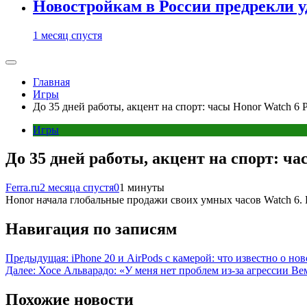
Новостройкам в России предрекли 
1 месяц спустя
Главная
Игры
До 35 дней работы, акцент на спорт: часы Honor Watch 6 
Игры
До 35 дней работы, акцент на спорт: ч
Ferra.ru
2 месяца спустя
0
1 минуты
Honor начала глобальные продажи своих умных часов Watch 6. 
Навигация по записям
Предыдущая:
iPhone 20 и AirPods с камерой: что известно о н
Далее:
Хосе Альварадо: «У меня нет проблем из-за агрессии Вем
Похожие новости