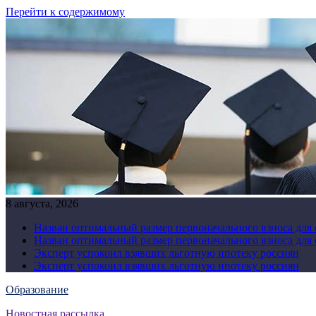
Перейти к содержимому
8 августа, 2026
Назван оптимальный размер первоначального взноса для
Назван оптимальный размер первоначального взноса для
Эксперт успокоил взявших льготную ипотеку россиян
Эксперт успокоил взявших льготную ипотеку россиян
Образование
Новостная рассылка