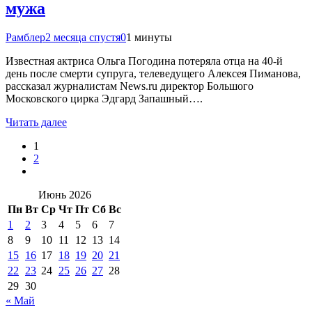
мужа
Рамблер
2 месяца спустя
0
1 минуты
Известная актриса Ольга Погодина потеряла отца на 40-й
день после смерти супруга, телеведущего Алексея Пиманова,
рассказал журналистам News.ru директор Большого
Московского цирка Эдгард Запашный….
Читать далее
1
2
Июнь 2026
Пн
Вт
Ср
Чт
Пт
Сб
Вс
1
2
3
4
5
6
7
8
9
10
11
12
13
14
15
16
17
18
19
20
21
22
23
24
25
26
27
28
29
30
« Май