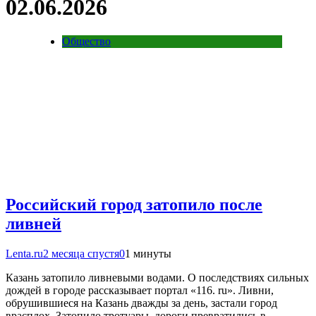
02.06.2026
Общество
Российский город затопило после
ливней
Lenta.ru
2 месяца спустя
0
1 минуты
Казань затопило ливневыми водами. О последствиях сильных
дождей в городе рассказывает портал «116. ru». Ливни,
обрушившиеся на Казань дважды за день, застали город
врасплох. Затопило тротуары, дороги превратились в