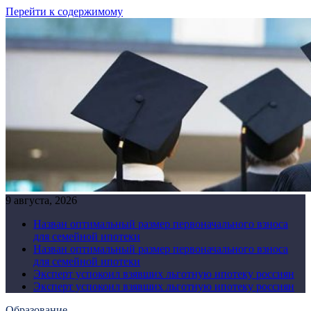
Перейти к содержимому
9 августа, 2026
Назван оптимальный размер первоначального взноса
для семейной ипотеки
Назван оптимальный размер первоначального взноса
для семейной ипотеки
Эксперт успокоил взявших льготную ипотеку россиян
Эксперт успокоил взявших льготную ипотеку россиян
Образование