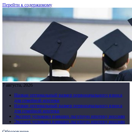
Перейти к содержимому
7 августа, 2026
Назван оптимальный размер первоначального взноса
для семейной ипотеки
Назван оптимальный размер первоначального взноса
для семейной ипотеки
Эксперт успокоил взявших льготную ипотеку россиян
Эксперт успокоил взявших льготную ипотеку россиян
Образование