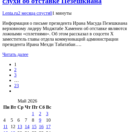
слухи об отставке Пезешкиана
Lenta.ru
2 месяца спустя
0
1 минуты
Информация о письме президента Ирана Масуда Пезешкиана
верховному лидеру Моджтабе Хаменеи об отставке являются
ложными «сплетнями». Об этом рассказал в соцсети Х
заместитель главы отдела коммуникаций администрации
президента Ирана Мехди Табатабаи….
Читать далее
1
2
3
…
23
Май 2026
Пн
Вт
Ср
Чт
Пт
Сб
Вс
1
2
3
4
5
6
7
8
9
10
11
12
13
14
15
16
17