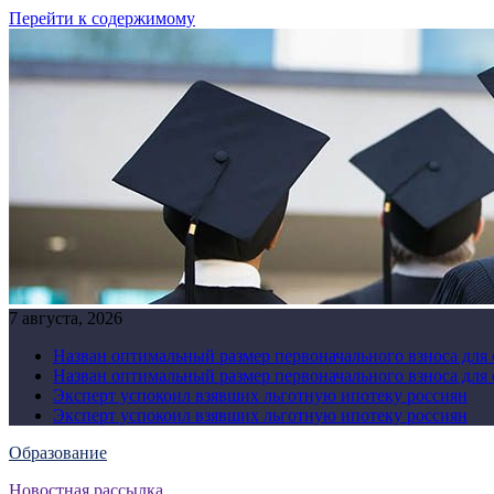
Перейти к содержимому
7 августа, 2026
Назван оптимальный размер первоначального взноса для
Назван оптимальный размер первоначального взноса для
Эксперт успокоил взявших льготную ипотеку россиян
Эксперт успокоил взявших льготную ипотеку россиян
Образование
Новостная рассылка