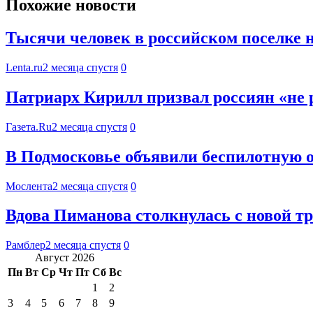
Похожие новости
Тысячи человек в российском поселке на
Lenta.ru
2 месяца спустя
0
Патриарх Кирилл призвал россиян «не р
Газета.Ru
2 месяца спустя
0
В Подмосковье объявили беспилотную 
Мослента
2 месяца спустя
0
Вдова Пиманова столкнулась с новой тр
Рамблер
2 месяца спустя
0
Август 2026
Пн
Вт
Ср
Чт
Пт
Сб
Вс
1
2
3
4
5
6
7
8
9