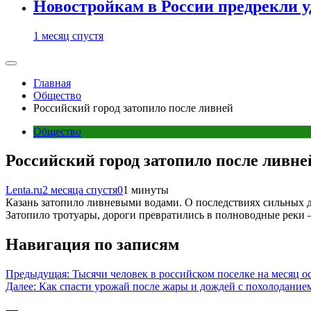
Новостройкам в России предрекли 
1 месяц спустя
Главная
Общество
Российский город затопило после ливней
Общество
Российский город затопило после ливне
Lenta.ru
2 месяца спустя
0
1 минуты
Казань затопило ливневыми водами. О последствиях сильных до
Затопило тротуары, дороги превратились в полноводные реки 
Навигация по записям
Предыдущая:
Тысячи человек в российском поселке на месяц ос
Далее:
Как спасти урожай после жары и дождей с похолодание