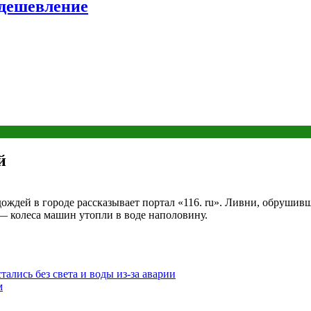
удешевление
й
ждей в городе рассказывает портал «116. ru». Ливни, обрушивши
— колеса машин утопли в воде наполовину.
тались без света и воды из-за аварии
м