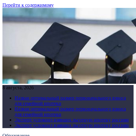
Перейти к содержимому
8 августа, 2026
Назван оптимальный размер первоначального взноса
для семейной ипотеки
Назван оптимальный размер первоначального взноса
для семейной ипотеки
Эксперт успокоил взявших льготную ипотеку россиян
Эксперт успокоил взявших льготную ипотеку россиян
Образование