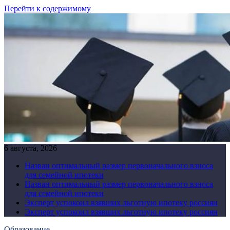
Перейти к содержимому
6 августа, 2026
Назван оптимальный размер первоначального взноса
для семейной ипотеки
Назван оптимальный размер первоначального взноса
для семейной ипотеки
Эксперт успокоил взявших льготную ипотеку россиян
Эксперт успокоил взявших льготную ипотеку россиян
Образование