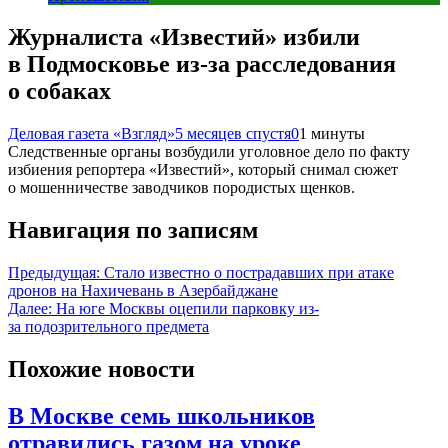
Журналиста «Известий» избили
в Подмосковье из-за расследования
о собаках
Деловая газета «Взгляд»
5 месяцев спустя
0
1 минуты
Следственные органы возбудили уголовное дело по факту
избиения репортера «Известий», который снимал сюжет
о мошенничестве заводчиков породистых щенков.
Навигация по записям
Предыдущая:
Стало известно о пострадавших при атаке
дронов на Нахичевань в Азербайджане
Далее:
На юге Москвы оцепили парковку из-
за подозрительного предмета
Похожие новости
В Москве семь школьников
отравились газом на уроке