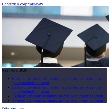
Перейти к содержимому
6 августа, 2026
Назван оптимальный размер первоначального взноса
для семейной ипотеки
Назван оптимальный размер первоначального взноса
для семейной ипотеки
Эксперт успокоил взявших льготную ипотеку россиян
Эксперт успокоил взявших льготную ипотеку россиян
Образование