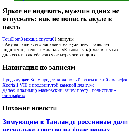
Яркое не надевать, мужчин одних не
отпускать: как не попасть акуле в
пасть
TourDom
3 месяца спустя
0
1 минуты
«Акулы чаще всего нападают на мужчин», – заявляет
подписчица телеграм-канала «Крыша ТурДома» в рамках
дискуссии, как уберечься от морского хищника.
Навигация по записям
Предыдущая:
Sony представила новый флагманский смартфон
Xperia 1 VIII с продвинутой камерой для зума
Далее:
Владимир Маяковский: зачем поэту «почистили»
биографию
Похожие новости
Зимующим в Таиланде россиянам дали
несколько советов на фоне новых