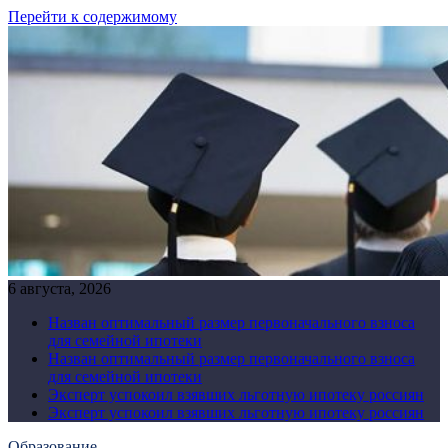
Перейти к содержимому
6 августа, 2026
Назван оптимальный размер первоначального взноса
для семейной ипотеки
Назван оптимальный размер первоначального взноса
для семейной ипотеки
Эксперт успокоил взявших льготную ипотеку россиян
Эксперт успокоил взявших льготную ипотеку россиян
Образование