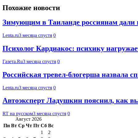
Похожие новости
Зимующим в Таиланде россиянам дали н
Lenta.ru
3 месяца спустя
0
Психолог Кардиакос: психику нагружает
Газета.Ru
3 месяца спустя
0
Российская тревел-блогерша назвала с
Lenta.ru
3 месяца спустя
0
Автоэксперт Ладушкин пояснил, как вы
RT на русском
3 месяца спустя
0
Август 2026
Пн
Вт
Ср
Чт
Пт
Сб
Вс
1
2