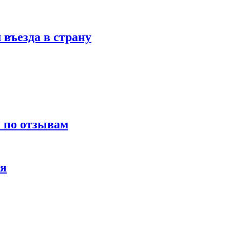
въезда в страну
и по отзывам
ия