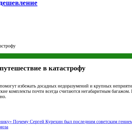
удешевление
тастрофу
 путешествие в катастрофу
 помогут избежать досадных недоразумений и крупных неприят
кие комплекты почти всегда считаются негабаритным багажом. 
но.
нику» Почему Сергей Курехин был последним советским гение
оюза