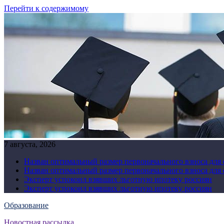
Перейти к содержимому
7 августа, 2026
Назван оптимальный размер первоначального взноса для
Назван оптимальный размер первоначального взноса для
Эксперт успокоил взявших льготную ипотеку россиян
Эксперт успокоил взявших льготную ипотеку россиян
Образование
Новостная рассылка