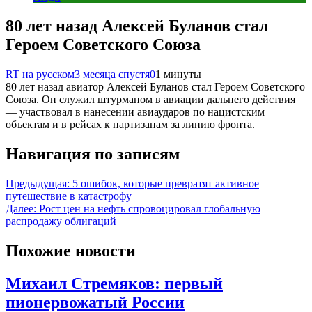
80 лет назад Алексей Буланов стал
Героем Советского Союза
RT на русском
3 месяца спустя
0
1 минуты
80 лет назад авиатор Алексей Буланов стал Героем Советского
Союза. Он служил штурманом в авиации дальнего действия
— участвовал в нанесении авиаударов по нацистским
объектам и в рейсах к партизанам за линию фронта.
Навигация по записям
Предыдущая:
5 ошибок, которые превратят активное
путешествие в катастрофу
Далее:
Рост цен на нефть спровоцировал глобальную
распродажу облигаций
Похожие новости
Михаил Стремяков: первый
пионервожатый России