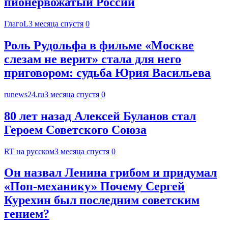
пионервожатый России
ГлагоL
3 месяца спустя
0
Роль Рудольфа в фильме «Москве
слезам не верит» стала для него
приговором: судьба Юрия Васильева
runews24.ru
3 месяца спустя
0
80 лет назад Алексей Буланов стал
Героем Советского Союза
RT на русском
3 месяца спустя
0
Он назвал Ленина грибом и придумал
«Поп-механику» Почему Сергей
Курехин был последним советским
гением?