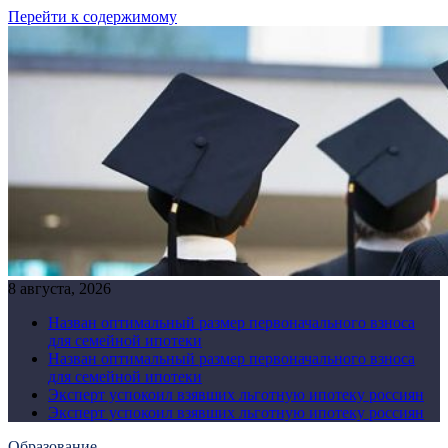
Перейти к содержимому
8 августа, 2026
Назван оптимальный размер первоначального взноса
для семейной ипотеки
Назван оптимальный размер первоначального взноса
для семейной ипотеки
Эксперт успокоил взявших льготную ипотеку россиян
Эксперт успокоил взявших льготную ипотеку россиян
Образование