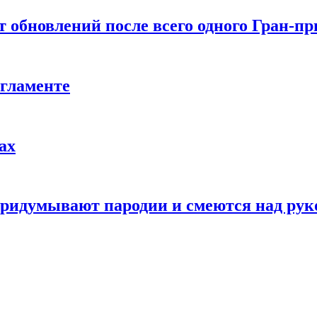
т обновлений после всего одного Гран-пр
егламенте
ах
 придумывают пародии и смеются над ру