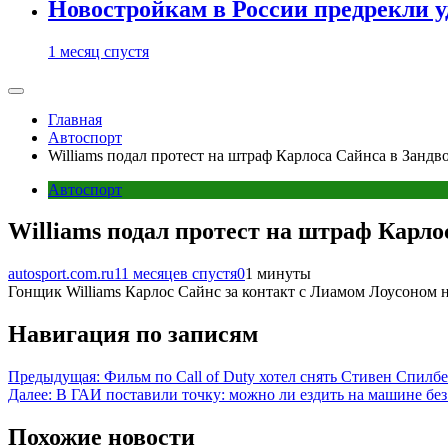
Новостройкам в России предрекли 
1 месяц спустя
Главная
Автоспорт
Williams подал протест на штраф Карлоса Сайнса в Зандв
Автоспорт
Williams подал протест на штраф Карло
autosport.com.ru
11 месяцев спустя
0
1 минуты
Гонщик Williams Карлос Сайнс за контакт с Лиамом Лоусоном н
Навигация по записям
Предыдущая:
Фильм по Call of Duty хотел снять Стивен Спилбер
Далее:
В ГАИ поставили точку: можно ли ездить на машине без
Похожие новости