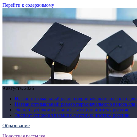
Перейти к содержимому
9 августа, 2026
Назван оптимальный размер первоначального взноса для
Назван оптимальный размер первоначального взноса для
Эксперт успокоил взявших льготную ипотеку россиян
Эксперт успокоил взявших льготную ипотеку россиян
Образование
Новостная рассылка