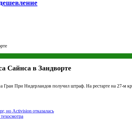
удешевление
орте
са Сайнса в Зандворте
а Гран При Нидерландов получил штраф. На рестарте на 27-м кру
г, но Activision отказалась
 техосмотра