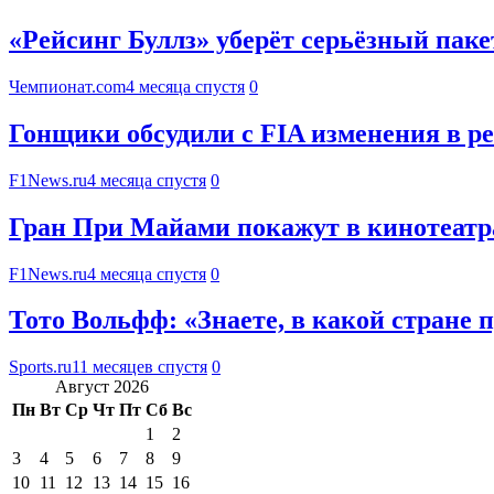
«Рейсинг Буллз» уберёт серьёзный паке
Чемпионат.com
4 месяца спустя
0
Гонщики обсудили с FIA изменения в р
F1News.ru
4 месяца спустя
0
Гран При Майами покажут в кинотеатр
F1News.ru
4 месяца спустя
0
Тото Вольфф: «Знаете, в какой стране
Sports.ru
11 месяцев спустя
0
Август 2026
Пн
Вт
Ср
Чт
Пт
Сб
Вс
1
2
3
4
5
6
7
8
9
10
11
12
13
14
15
16