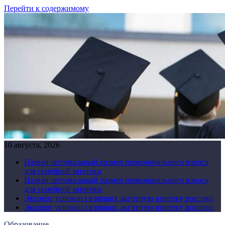
Перейти к содержимому
10 августа, 2026
Назван оптимальный размер первоначального взноса
для семейной ипотеки
Назван оптимальный размер первоначального взноса
для семейной ипотеки
Эксперт успокоил взявших льготную ипотеку россиян
Эксперт успокоил взявших льготную ипотеку россиян
Образование