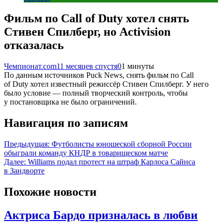
Фильм по Call of Duty хотел снять
Стивен Спилберг, но Activision
отказалась
Чемпионат.com
11 месяцев спустя
0
1 минуты
По данным источников Puck News, снять фильм по Call
of Duty хотел известный режиссёр Стивен Спилберг. У него
было условие — полный творческий контроль, чтобы
у постановщика не было ограничений.
Навигация по записям
Предыдущая:
Футболисты юношеской сборной России
обыграли команду КНДР в товарищеском матче
Далее:
Williams подал протест на штраф Карлоса Сайнса
в Зандворте
Похожие новости
Актриса Бардо призналась в любви