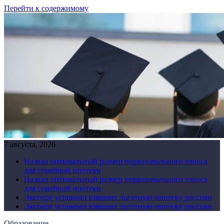
Перейти к содержимому
7 августа, 2026
Назван оптимальный размер первоначального взноса
для семейной ипотеки
Назван оптимальный размер первоначального взноса
для семейной ипотеки
Эксперт успокоил взявших льготную ипотеку россиян
Эксперт успокоил взявших льготную ипотеку россиян
Образование