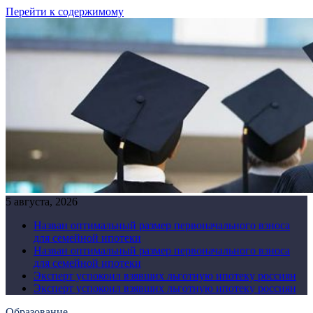
Перейти к содержимому
5 августа, 2026
Назван оптимальный размер первоначального взноса
для семейной ипотеки
Назван оптимальный размер первоначального взноса
для семейной ипотеки
Эксперт успокоил взявших льготную ипотеку россиян
Эксперт успокоил взявших льготную ипотеку россиян
Образование