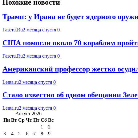
Похожие новости
Трамп: у Ирана не будет ядерного оруж
Газета.Ru
2 месяца спустя
0
США помогли около 70 кораблям пройти
Газета.Ru
2 месяца спустя
0
Американский профессор жестко осудил
Lenta.ru
2 месяца спустя
0
Стало известно об одном обещании Зел
Lenta.ru
2 месяца спустя
0
Август 2026
Пн
Вт
Ср
Чт
Пт
Сб
Вс
1
2
3
4
5
6
7
8
9