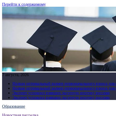
Перейти к содержимому
7 августа, 2026
Назван оптимальный размер первоначального взноса для
Назван оптимальный размер первоначального взноса для
Эксперт успокоил взявших льготную ипотеку россиян
Эксперт успокоил взявших льготную ипотеку россиян
Образование
Новостная рассылка