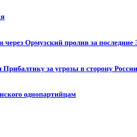
ия
 через Ормузский пролив за последние 
 Прибалтику за угрозы в сторону Росси
енского однопартийцам