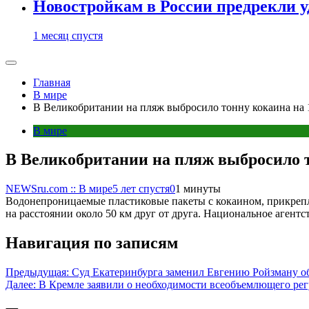
Новостройкам в России предрекли 
1 месяц спустя
Главная
В мире
В Великобритании на пляж выбросило тонну кокаина на
В мире
В Великобритании на пляж выбросило 
NEWSru.com :: В мире
5 лет спустя
0
1 минуты
Водонепроницаемые пластиковые пакеты с кокаином, прикрепл
на расстоянии около 50 км друг от друга. Национальное агентс
Навигация по записям
Предыдущая:
Суд Екатеринбурга заменил Евгению Ройзману об
Далее:
В Кремле заявили о необходимости всеобъемлющего рег