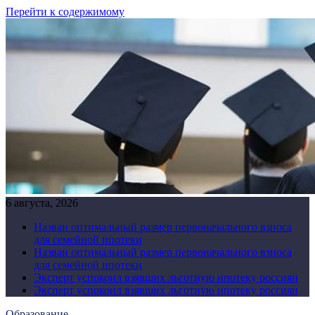
Перейти к содержимому
6 августа, 2026
Назван оптимальный размер первоначального взноса
для семейной ипотеки
Назван оптимальный размер первоначального взноса
для семейной ипотеки
Эксперт успокоил взявших льготную ипотеку россиян
Эксперт успокоил взявших льготную ипотеку россиян
Образование