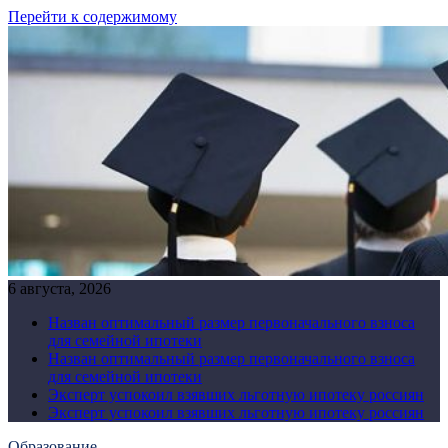
Перейти к содержимому
6 августа, 2026
Назван оптимальный размер первоначального взноса
для семейной ипотеки
Назван оптимальный размер первоначального взноса
для семейной ипотеки
Эксперт успокоил взявших льготную ипотеку россиян
Эксперт успокоил взявших льготную ипотеку россиян
Образование