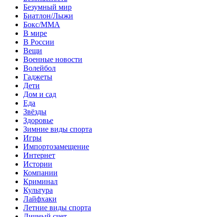
Безумный мир
Биатлон/Лыжи
Бокс/MMA
В мире
В России
Вещи
Военные новости
Волейбол
Гаджеты
Дети
Дом и сад
Еда
Звёзды
Здоровье
Зимние виды спорта
Игры
Импортозамещение
Интернет
Истории
Компании
Криминал
Культура
Лайфхаки
Летние виды спорта
Личный счет