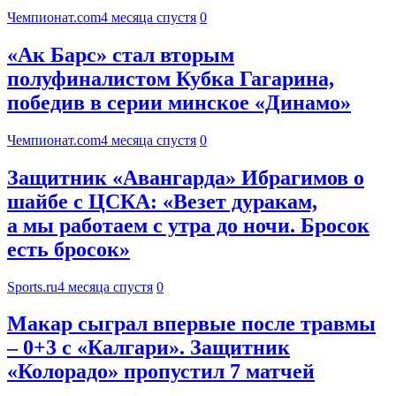
Чемпионат.com
4 месяца спустя
0
«Ак Барс» стал вторым
полуфиналистом Кубка Гагарина,
победив в серии минское «Динамо»
Чемпионат.com
4 месяца спустя
0
Защитник «Авангарда» Ибрагимов о
шайбе с ЦСКА: «Везет дуракам,
а мы работаем с утра до ночи. Бросок
есть бросок»
Sports.ru
4 месяца спустя
0
Макар сыграл впервые после травмы
– 0+3 с «Калгари». Защитник
«Колорадо» пропустил 7 матчей