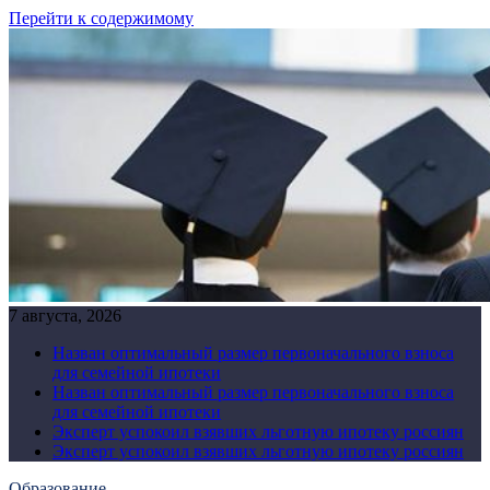
Перейти к содержимому
7 августа, 2026
Назван оптимальный размер первоначального взноса
для семейной ипотеки
Назван оптимальный размер первоначального взноса
для семейной ипотеки
Эксперт успокоил взявших льготную ипотеку россиян
Эксперт успокоил взявших льготную ипотеку россиян
Образование