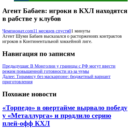
Агент Бабаев: игроки в КХЛ находятся
в рабстве у клубов
Чемпионат.com
11 месяцев спустя
0
1 минуты
‎Агент Шуми Бабаев высказался о расторжениях контрактов
игроков в Континентальной хоккейной лиге.
Навигация по записям
Предыдущая:
В Монголии у границы с РФ могут ввести
режим повышенной готовности из-за чумы
Далее:
Тирамису без маскарпоне: бюджетный вариант
приготовления
Похожие новости
«Торпедо» в овертайме вырвало победу
у «Металлурга» и продлило серию
плей-офф КХЛ