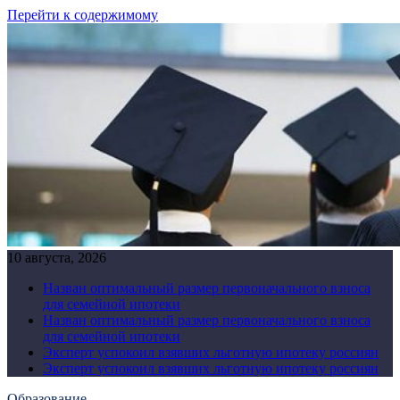
Перейти к содержимому
10 августа, 2026
Назван оптимальный размер первоначального взноса
для семейной ипотеки
Назван оптимальный размер первоначального взноса
для семейной ипотеки
Эксперт успокоил взявших льготную ипотеку россиян
Эксперт успокоил взявших льготную ипотеку россиян
Образование