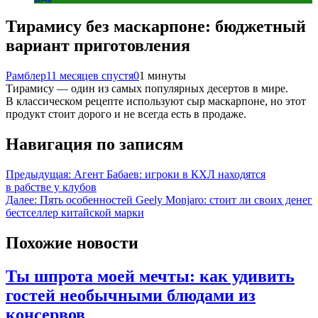
Тирамису без маскарпоне: бюджетный
вариант приготовления
Рамблер
11 месяцев спустя
0
1 минуты
Тирамису — один из самых популярных десертов в мире.
В классическом рецепте используют сыр маскарпоне, но этот
продукт стоит дорого и не всегда есть в продаже.
Навигация по записям
Предыдущая:
Агент Бабаев: игроки в КХЛ находятся
в рабстве у клубов
Далее:
Пять особенностей Geely Monjaro: стоит ли своих денег
бестселлер китайской марки
Похожие новости
Ты шпрота моей мечты: как удивить
гостей необычными блюдами из
консервов