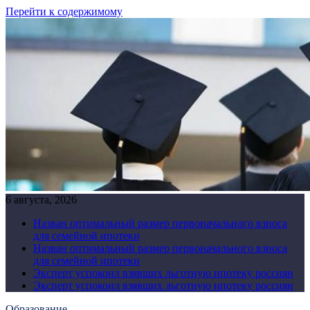
Перейти к содержимому
6 августа, 2026
Назван оптимальный размер первоначального взноса
для семейной ипотеки
Назван оптимальный размер первоначального взноса
для семейной ипотеки
Эксперт успокоил взявших льготную ипотеку россиян
Эксперт успокоил взявших льготную ипотеку россиян
Образование