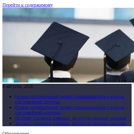
Перейти к содержимому
6 августа, 2026
Назван оптимальный размер первоначального взноса
для семейной ипотеки
Назван оптимальный размер первоначального взноса
для семейной ипотеки
Эксперт успокоил взявших льготную ипотеку россиян
Эксперт успокоил взявших льготную ипотеку россиян
Образование