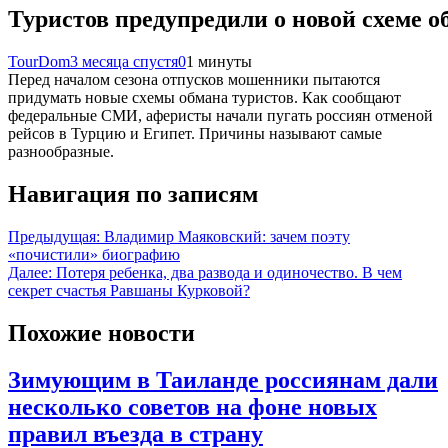
Туристов предупредили о новой схеме о
TourDom
3 месяца спустя
0
1 минуты
Перед началом сезона отпусков мошенники пытаются
придумать новые схемы обмана туристов. Как сообщают
федеральные СМИ, аферисты начали пугать россиян отменой
рейсов в Турцию и Египет. Причины называют самые
разнообразные.
Навигация по записям
Предыдущая:
Владимир Маяковский: зачем поэту
«почистили» биографию
Далее:
Потеря ребенка, два развода и одиночество. В чем
секрет счастья Равшаны Курковой?
Похожие новости
Зимующим в Таиланде россиянам дали
несколько советов на фоне новых
правил въезда в страну