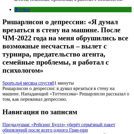
Футбол
Ришарлисон о депрессии: «Я думал
врезаться в стену на машине. После
ЧМ-2022 года на меня обрушились все
возможные несчастья – вылет с
турнира, предательство агента,
семейные проблемы, я работал с
психологом»
Sports.ru
4 месяца спустя
0
1 минуты
Ришарлисон о депрессии: я думал врезаться в стену на
машине. Нападающий «Тоттенхэма» Ришарлисон рассказал о
том, как переживал депрессию.
Навигация по записям
Предыдущая:
«Рейсинг Буллз» уберёт серьёзный пакет
обновлений после всего одного Гран-при