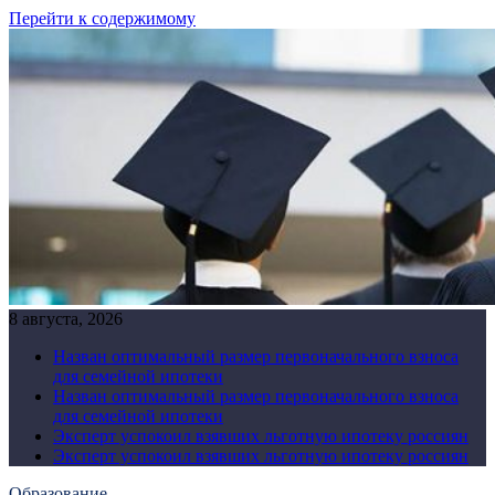
Перейти к содержимому
8 августа, 2026
Назван оптимальный размер первоначального взноса
для семейной ипотеки
Назван оптимальный размер первоначального взноса
для семейной ипотеки
Эксперт успокоил взявших льготную ипотеку россиян
Эксперт успокоил взявших льготную ипотеку россиян
Образование