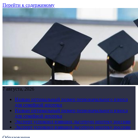
Перейти к содержимому
7 августа, 2026
Назван оптимальный размер первоначального взноса
для семейной ипотеки
Назван оптимальный размер первоначального взноса
для семейной ипотеки
Эксперт успокоил взявших льготную ипотеку россиян
Эксперт успокоил взявших льготную ипотеку россиян
Образование