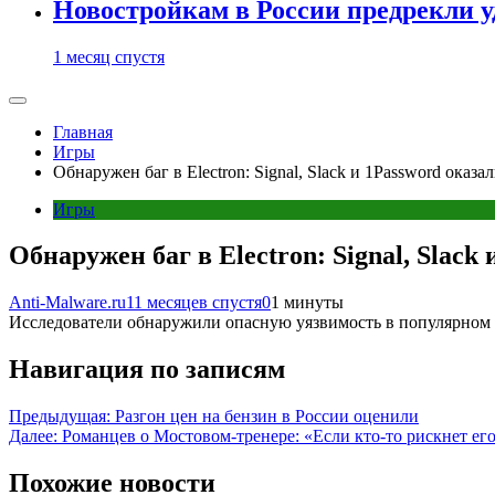
Новостройкам в России предрекли 
1 месяц спустя
Главная
Игры
Обнаружен баг в Electron: Signal, Slack и 1Password оказ
Игры
Обнаружен баг в Electron: Signal, Slac
Anti-Malware.ru
11 месяцев спустя
0
1 минуты
Исследователи обнаружили опасную уязвимость в популярном фр
Навигация по записям
Предыдущая:
Разгон цен на бензин в России оценили
Далее:
Романцев о Мостовом-тренере: «Если кто-то рискнет его 
Похожие новости