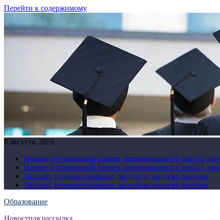
Перейти к содержимому
8 августа, 2026
Назван оптимальный размер первоначального взноса для
Назван оптимальный размер первоначального взноса для
Эксперт успокоил взявших льготную ипотеку россиян
Эксперт успокоил взявших льготную ипотеку россиян
Образование
Новостная рассылка