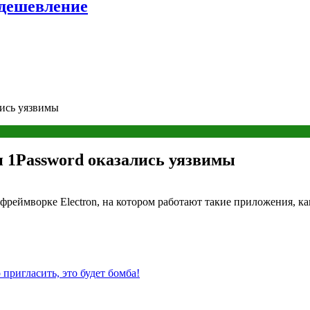
удешевление
ались уязвимы
k и 1Password оказались уязвимы
еймворке Electron, на котором работают такие приложения, как S
пригласить, это будет бомба!