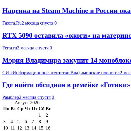
Наценка на Steam Machine в России ок
Газета.Ru
2 месяца спустя
0
RTX 5090 оставила «ожоги» на материнс
Ferra.ru
2 месяца спустя
0
Мэрия Владимира закупит 14 моноблоков
СИ «Информационное агентство Владимирские новости»
2 мес
Где найти обсидиан в ремейке «Готики»
Рамблер
2 месяца спустя
0
Август 2026
Пн
Вт
Ср
Чт
Пт
Сб
Вс
1
2
3
4
5
6
7
8
9
10
11
12
13
14
15
16