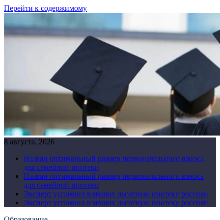
Перейти к содержимому
8 августа, 2026
Назван оптимальный размер первоначального взноса
для семейной ипотеки
Назван оптимальный размер первоначального взноса
для семейной ипотеки
Эксперт успокоил взявших льготную ипотеку россиян
Эксперт успокоил взявших льготную ипотеку россиян
Образование