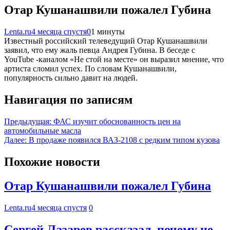
Отар Кушанашвили пожалел Губина
Lenta.ru
4 месяца спустя
0
1 минуты
Известный российский телеведущий Отар Кушанашвили
заявил, что ему жаль певца Андрея Губина. В беседе с
YouTube -каналом «Не стой на месте» он выразил мнение, что
артиста сломил успех. По словам Кушанашвили,
популярность сильно давит на людей.
Навигация по записям
Предыдущая:
ФАС изучит обоснованность цен на
автомобильные масла
Далее:
В продаже появился ВАЗ-2108 с редким типом кузова
Похожие новости
Отар Кушанашвили пожалел Губина
Lenta.ru
4 месяца спустя
0
Сергей Лазарев рассказал, почему не