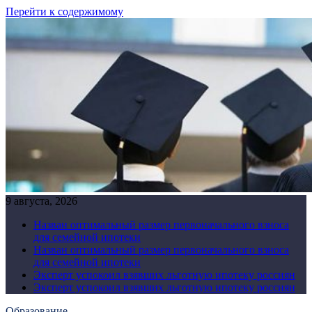
Перейти к содержимому
9 августа, 2026
Назван оптимальный размер первоначального взноса
для семейной ипотеки
Назван оптимальный размер первоначального взноса
для семейной ипотеки
Эксперт успокоил взявших льготную ипотеку россиян
Эксперт успокоил взявших льготную ипотеку россиян
Образование