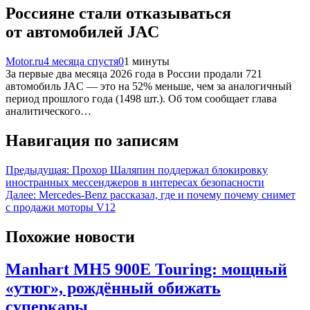
Россияне стали отказываться
от автомобилей JAC
Motor.ru
4 месяца спустя
0
1 минуты
За первые два месяца 2026 года в России продали 721
автомобиль JAC — это на 52% меньше, чем за аналогичный
период прошлого года (1498 шт.). Об том сообщает глава
аналитического…
Навигация по записям
Предыдущая:
Прохор Шаляпин поддержал блокировку
иностранных мессенджеров в интересах безопасности
Далее:
Mercedes-Benz рассказал, где и почему почему снимет
с продажи моторы V12
Похожие новости
Manhart MH5 900E Touring: мощный
«утюг», рождённый обижать
суперкары