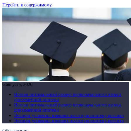
Перейти к содержимому
6 августа, 2026
Назван оптимальный размер первоначального взноса
для семейной ипотеки
Назван оптимальный размер первоначального взноса
для семейной ипотеки
Эксперт успокоил взявших льготную ипотеку россиян
Эксперт успокоил взявших льготную ипотеку россиян
Образование