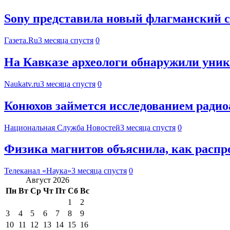
Sony представила новый флагманский см
Газета.Ru
3 месяца спустя
0
На Кавказе археологи обнаружили уник
Naukatv.ru
3 месяца спустя
0
Конюхов займется исследованием радио
Национальная Служба Новостей
3 месяца спустя
0
Физика магнитов объяснила, как распр
Телеканал «Наука»
3 месяца спустя
0
Август 2026
Пн
Вт
Ср
Чт
Пт
Сб
Вс
1
2
3
4
5
6
7
8
9
10
11
12
13
14
15
16