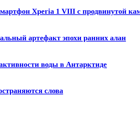
артфон Xperia 1 VIII с продвинутой ка
альный артефакт эпохи ранних алан
активности воды в Антарктиде
остраняются слова