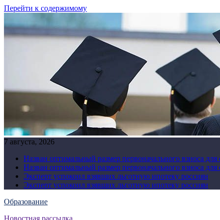
Перейти к содержимому
7 августа, 2026
Назван оптимальный размер первоначального взноса для
Назван оптимальный размер первоначального взноса для
Эксперт успокоил взявших льготную ипотеку россиян
Эксперт успокоил взявших льготную ипотеку россиян
Образование
Новостная рассылка