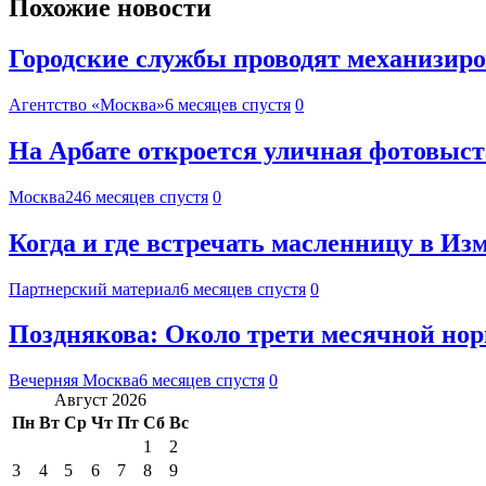
Похожие новости
Городские службы проводят механизиро
Агентство «Москва»
6 месяцев спустя
0
На Арбате откроется уличная фотовыст
Москва24
6 месяцев спустя
0
Когда и где встречать масленницу в И
Партнерский материал
6 месяцев спустя
0
Позднякова: Около трети месячной нор
Вечерняя Москва
6 месяцев спустя
0
Август 2026
Пн
Вт
Ср
Чт
Пт
Сб
Вс
1
2
3
4
5
6
7
8
9