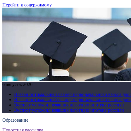
Перейти к содержимому
6 августа, 2026
Назван оптимальный размер первоначального взноса для
Назван оптимальный размер первоначального взноса для
Эксперт успокоил взявших льготную ипотеку россиян
Эксперт успокоил взявших льготную ипотеку россиян
Образование
Новостная рассылка