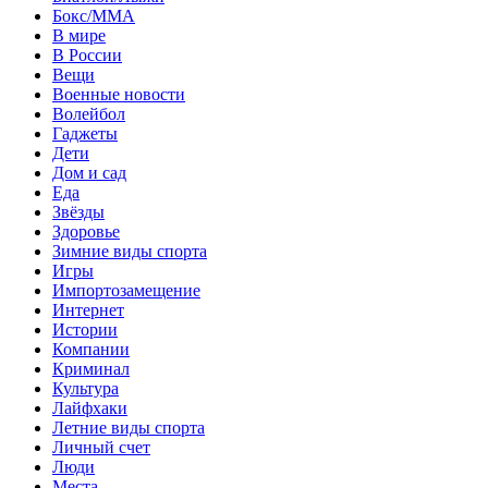
Бокс/MMA
В мире
В России
Вещи
Военные новости
Волейбол
Гаджеты
Дети
Дом и сад
Еда
Звёзды
Здоровье
Зимние виды спорта
Игры
Импортозамещение
Интернет
Истории
Компании
Криминал
Культура
Лайфхаки
Летние виды спорта
Личный счет
Люди
Места