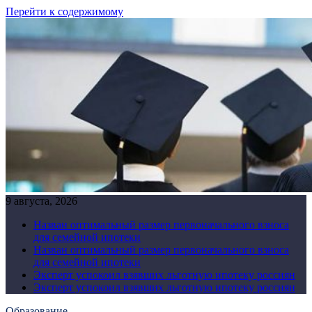
Перейти к содержимому
9 августа, 2026
Назван оптимальный размер первоначального взноса
для семейной ипотеки
Назван оптимальный размер первоначального взноса
для семейной ипотеки
Эксперт успокоил взявших льготную ипотеку россиян
Эксперт успокоил взявших льготную ипотеку россиян
Образование