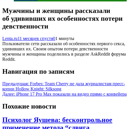
Мужчины и женщины рассказали
об удививших их особенностях потери
девственности
Lenta.ru
11 месяцев спустя
0
1 минуты
Пользователи сети рассказали об особенностях первого секса,
удививших их. Своим опытом потери девственности
мужчины и женщины поделились в разделе AskReddit форума
Reddit.
Навигация по записям
Предыдущая:
Forbes: Team Cherry не дала журналистам пресс-
копии Hollow Knight: Silksong
Далее:
iPhone 17 Pro Max показали на видео прямо с конвейера
Похожие новости
Психолог Яушева: бесконтрольное
применение метода “сдвига