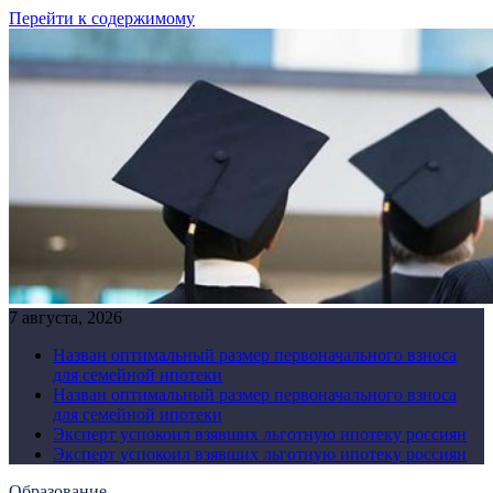
Перейти к содержимому
7 августа, 2026
Назван оптимальный размер первоначального взноса
для семейной ипотеки
Назван оптимальный размер первоначального взноса
для семейной ипотеки
Эксперт успокоил взявших льготную ипотеку россиян
Эксперт успокоил взявших льготную ипотеку россиян
Образование