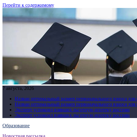
Перейти к содержимому
7 августа, 2026
Назван оптимальный размер первоначального взноса для
Назван оптимальный размер первоначального взноса для
Эксперт успокоил взявших льготную ипотеку россиян
Эксперт успокоил взявших льготную ипотеку россиян
Образование
Новостная рассылка