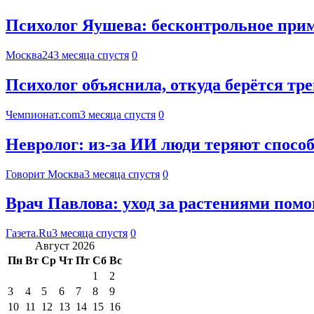
Психолог Яушева: бесконтрольное прим
Москва24
3 месяца спустя
0
Психолог объяснила, откуда берётся тре
Чемпионат.com
3 месяца спустя
0
Невролог: из-за ИИ люди теряют спосо
Говорит Москва
3 месяца спустя
0
Врач Павлова: уход за растениями помо
Газета.Ru
3 месяца спустя
0
Август 2026
Пн
Вт
Ср
Чт
Пт
Сб
Вс
1
2
3
4
5
6
7
8
9
10
11
12
13
14
15
16