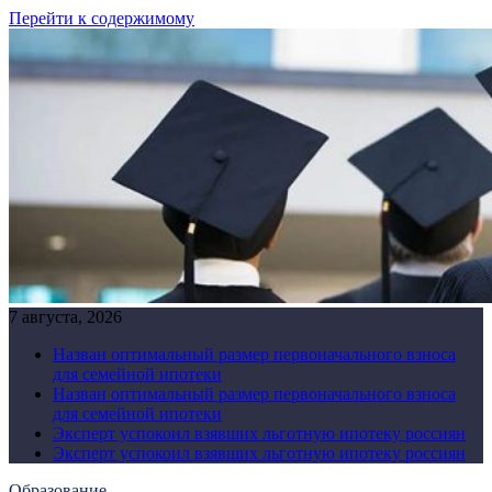
Перейти к содержимому
7 августа, 2026
Назван оптимальный размер первоначального взноса
для семейной ипотеки
Назван оптимальный размер первоначального взноса
для семейной ипотеки
Эксперт успокоил взявших льготную ипотеку россиян
Эксперт успокоил взявших льготную ипотеку россиян
Образование