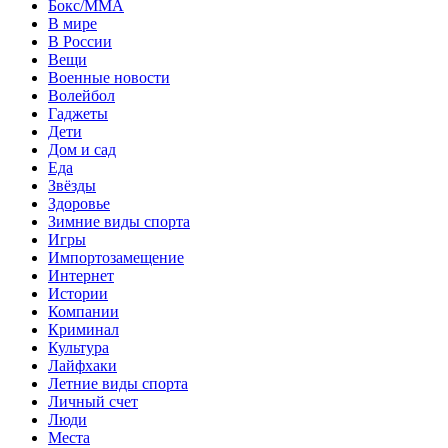
Бокс/MMA
В мире
В России
Вещи
Военные новости
Волейбол
Гаджеты
Дети
Дом и сад
Еда
Звёзды
Здоровье
Зимние виды спорта
Игры
Импортозамещение
Интернет
Истории
Компании
Криминал
Культура
Лайфхаки
Летние виды спорта
Личный счет
Люди
Места