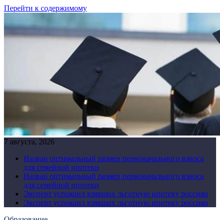
Перейти к содержимому
7 августа, 2026
Назван оптимальный размер первоначального взноса
для семейной ипотеки
Назван оптимальный размер первоначального взноса
для семейной ипотеки
Эксперт успокоил взявших льготную ипотеку россиян
Эксперт успокоил взявших льготную ипотеку россиян
Образование