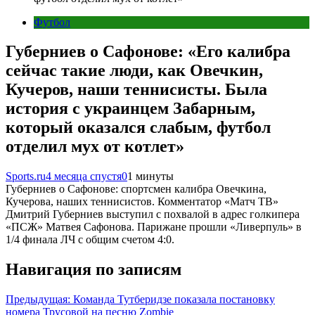
Футбол
Губерниев о Сафонове: «Его калибра
сейчас такие люди, как Овечкин,
Кучеров, наши теннисисты. Была
история с украинцем Забарным,
который оказался слабым, футбол
отделил мух от котлет»
Sports.ru
4 месяца спустя
0
1 минуты
Губерниев о Сафонове: спортсмен калибра Овечкина,
Кучерова, наших теннисистов. Комментатор «Матч ТВ»
Дмитрий Губерниев выступил с похвалой в адрес голкипера
«ПСЖ» Матвея Сафонова. Парижане прошли «Ливерпуль» в
1/4 финала ЛЧ с общим счетом 4:0.
Навигация по записям
Предыдущая:
Команда Тутберидзе показала постановку
номера Трусовой на песню Zombie